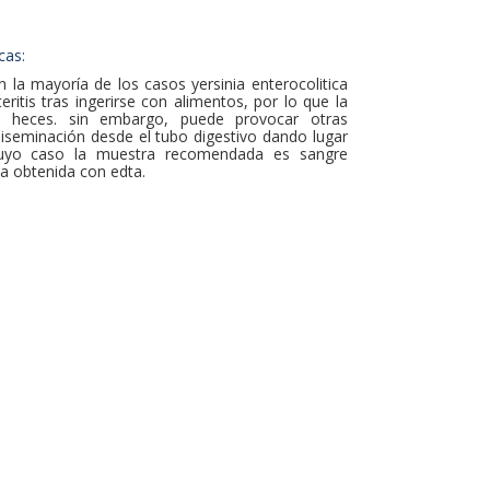
cas:
 la mayoría de los casos yersinia enterocolitica
ritis tras ingerirse con alimentos, por lo que la
n heces. sin embargo, puede provocar otras
diseminación desde el tubo digestivo dando lugar
cuyo caso la muestra recomendada es sangre
a obtenida con edta.