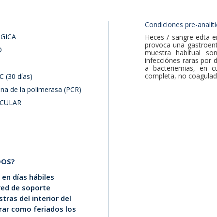
Condiciones pre-analíti
GICA
Heces / sangre edta en
provoca una gastroente
O
muestra habitual so
infecciónes raras por 
a bacteriemias, en 
completa, no coagulad
C (30 días)
na de la polimerasa (PCR)
CULAR
DOS?
en días hábiles
 red de soporte
tras del interior del
erar como feriados los