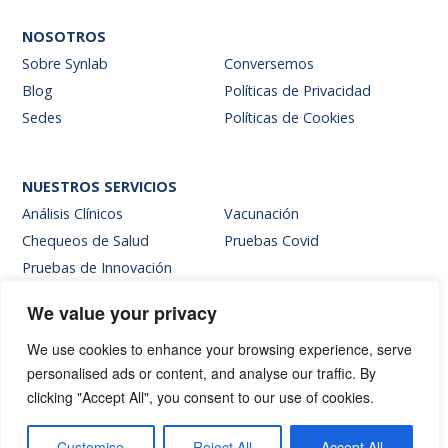
NOSOTROS
Sobre Synlab
Conversemos
Blog
Políticas de Privacidad
Sedes
Políticas de Cookies
NUESTROS SERVICIOS
Análisis Clínicos
Vacunación
Chequeos de Salud
Pruebas Covid
Pruebas de Innovación
We value your privacy
SITIOS INTERNOS
We use cookies to enhance your browsing experience, serve
Intranet
personalised ads or content, and analyse our traffic. By
Web de resultados
clicking "Accept All", you consent to our use of cookies.
Siglab Web
Hablemos
Customise
Reject All
Accept All