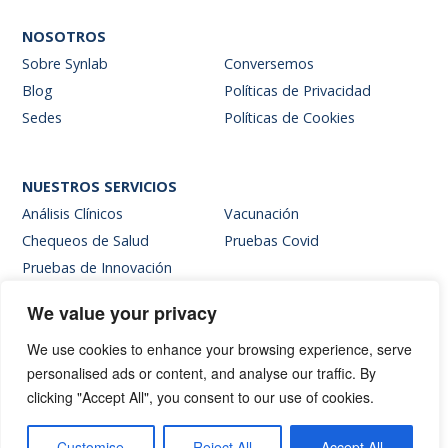
NOSOTROS
Sobre Synlab
Conversemos
Blog
Políticas de Privacidad
Sedes
Políticas de Cookies
NUESTROS SERVICIOS
Análisis Clínicos
Vacunación
Chequeos de Salud
Pruebas Covid
Pruebas de Innovación
We value your privacy
SITIOS INTERNOS
We use cookies to enhance your browsing experience, serve
Intranet
personalised ads or content, and analyse our traffic. By
Web de resultados
clicking "Accept All", you consent to our use of cookies.
Siglab Web
Hablemos
Customise
Reject All
Accept All