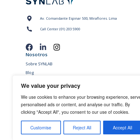
Av. Comandante Espinar 500, Miraflores. Lima
Call Center (01) 203 5900
Nosotros
Sobre SYNLAB
Blog
Sedes
We value your privacy
Conversemos
We use cookies to enhance your browsing experience, serv
Políticas “Pagos sin Intereses”
personalised ads or content, and analyse our traffic. By
Condiciones promoción para mayores de 65 años
clicking "Accept All", you consent to our use of cookies.
Términos y Condiciones de Campañas
Políticas de privacidad
Customise
Reject All
Accept All
Política de cookies