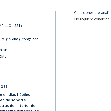
Condiciones pre-analíti
No requiere condición 
RILLO ( SST)
8 °C (15 días), congelado:
)
lisis
CIAL
DOS?
 en días hábiles
 red de soporte
tras del interior del
erar como feriados los