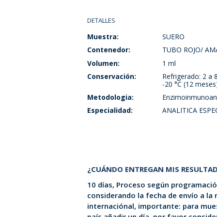
DETALLES
Muestra:
SUERO
Contenedor:
TUBO ROJO/ AMA
Volumen:
1 ml
Conservación:
Refrigerado: 2 a 
-20 °C (12 meses
Metodologia:
Enzimoinmunoaná
Especialidad:
ANALITICA ESPE
¿CUÁNDO ENTREGAN MIS RESULTA
10 días, Proceso según programación
considerando la fecha de envío a la
internaciónal, importante: para mues
país añadir un día. por favor consid