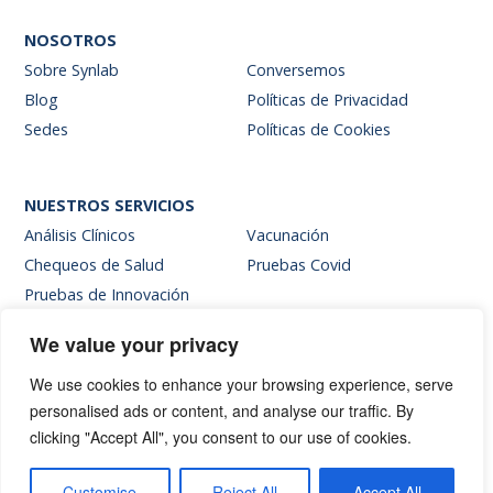
NOSOTROS
Sobre Synlab
Conversemos
Blog
Políticas de Privacidad
Sedes
Políticas de Cookies
NUESTROS SERVICIOS
Análisis Clínicos
Vacunación
Chequeos de Salud
Pruebas Covid
Pruebas de Innovación
We value your privacy
SITIOS INTERNOS
We use cookies to enhance your browsing experience, serve
Intranet
personalised ads or content, and analyse our traffic. By
Web de resultados
clicking "Accept All", you consent to our use of cookies.
Siglab Web
Hablemos
Customise
Reject All
Accept All