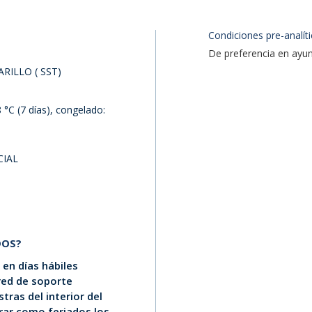
Condiciones pre-analíti
De preferencia en ayun
RILLO ( SST)
 °C (7 días), congelado:
CIAL
DOS?
en días hábiles
 red de soporte
tras del interior del
erar como feriados los