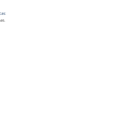
cas:
as.