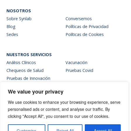
NOSOTROS
Sobre Synlab
Conversemos
Blog
Políticas de Privacidad
Sedes
Políticas de Cookies
NUESTROS SERVICIOS
Análisis Clínicos
Vacunación
Chequeos de Salud
Pruebas Covid
Pruebas de Innovación
We value your privacy
SITIOS INTERNOS
We use cookies to enhance your browsing experience, serve
Intranet
personalised ads or content, and analyse our traffic. By
Web de resultados
clicking "Accept All", you consent to our use of cookies.
Siglab Web
Hablemos
Customise
Reject All
Accept All