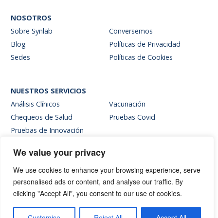
NOSOTROS
Sobre Synlab
Conversemos
Blog
Políticas de Privacidad
Sedes
Políticas de Cookies
NUESTROS SERVICIOS
Análisis Clínicos
Vacunación
Chequeos de Salud
Pruebas Covid
Pruebas de Innovación
We value your privacy
SITIOS INTERNOS
We use cookies to enhance your browsing experience, serve
Intranet
personalised ads or content, and analyse our traffic. By
Web de resultados
clicking "Accept All", you consent to our use of cookies.
Siglab Web
Hablemos
Customise
Reject All
Accept All