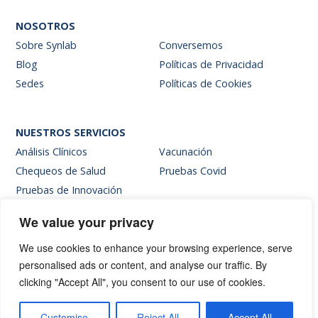
NOSOTROS
Sobre Synlab
Conversemos
Blog
Políticas de Privacidad
Sedes
Políticas de Cookies
NUESTROS SERVICIOS
Análisis Clínicos
Vacunación
Chequeos de Salud
Pruebas Covid
Pruebas de Innovación
We value your privacy
SITIOS INTERNOS
We use cookies to enhance your browsing experience, serve
Intranet
personalised ads or content, and analyse our traffic. By
Web de resultados
clicking "Accept All", you consent to our use of cookies.
Siglab Web
Hablemos
Customise
Reject All
Accept All