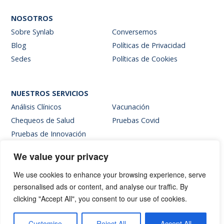
NOSOTROS
Sobre Synlab
Conversemos
Blog
Políticas de Privacidad
Sedes
Políticas de Cookies
NUESTROS SERVICIOS
Análisis Clínicos
Vacunación
Chequeos de Salud
Pruebas Covid
Pruebas de Innovación
We value your privacy
SITIOS INTERNOS
We use cookies to enhance your browsing experience, serve
Intranet
personalised ads or content, and analyse our traffic. By
Web de resultados
clicking "Accept All", you consent to our use of cookies.
Siglab Web
Hablemos
Customise
Reject All
Accept All