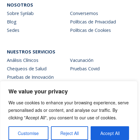
NOSOTROS
Sobre Synlab
Conversemos
Blog
Políticas de Privacidad
Sedes
Políticas de Cookies
NUESTROS SERVICIOS
Análisis Clínicos
Vacunación
Chequeos de Salud
Pruebas Covid
Pruebas de Innovación
We value your privacy
SITIOS INTERNOS
We use cookies to enhance your browsing experience, serve
Intranet
personalised ads or content, and analyse our traffic. By
Web de resultados
clicking "Accept All", you consent to our use of cookies.
Siglab Web
Hablemos
Customise
Reject All
Accept All