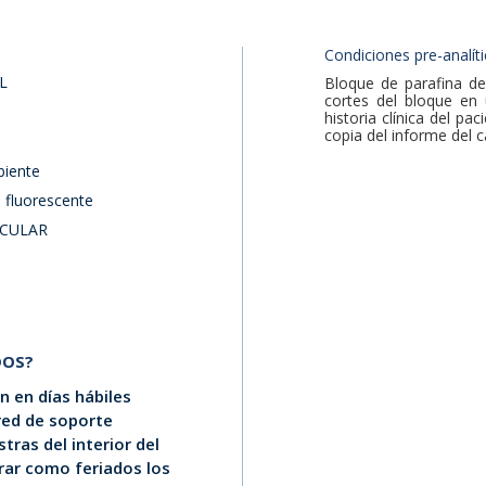
Condiciones pre-analíti
L
Bloque de parafina de
cortes del bloque en u
historia clínica del pa
copia del informe del c
iente
u fluorescente
CULAR
DOS?
 en días hábiles
 red de soporte
tras del interior del
erar como feriados los