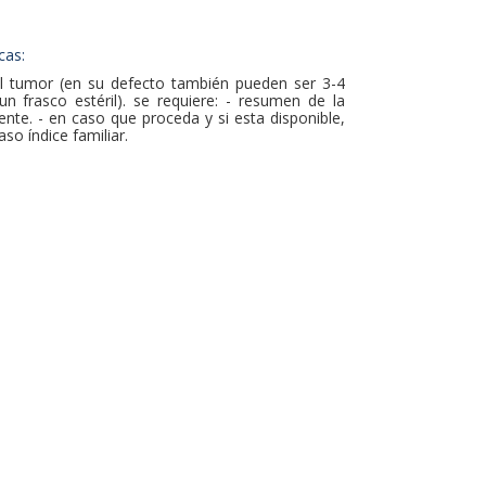
cas:
l tumor (en su defecto también pueden ser 3-4
n frasco estéril). se requiere: - resumen de la
ciente. - en caso que proceda y si esta disponible,
aso índice familiar.