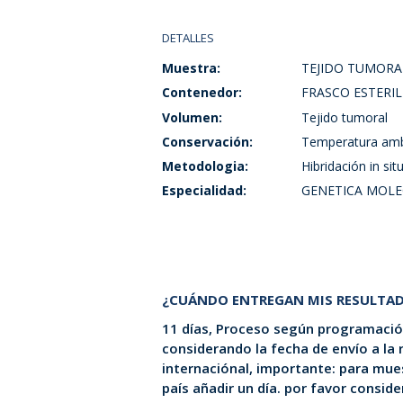
DETALLES
Muestra:
TEJIDO TUMORA
Contenedor:
FRASCO ESTERIL
Volumen:
Tejido tumoral
Conservación:
Temperatura amb
Metodologia:
Hibridación in sit
Especialidad:
GENETICA MOLE
¿CUÁNDO ENTREGAN MIS RESULTA
11 días, Proceso según programación
considerando la fecha de envío a la
internaciónal, importante: para mues
país añadir un día. por favor consid