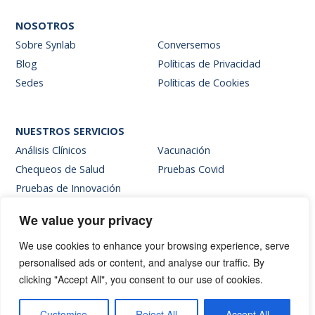
NOSOTROS
Sobre Synlab
Conversemos
Blog
Políticas de Privacidad
Sedes
Políticas de Cookies
NUESTROS SERVICIOS
Análisis Clínicos
Vacunación
Chequeos de Salud
Pruebas Covid
Pruebas de Innovación
We value your privacy
SITIOS INTERNOS
We use cookies to enhance your browsing experience, serve
Intranet
personalised ads or content, and analyse our traffic. By
Web de resultados
clicking "Accept All", you consent to our use of cookies.
Siglab Web
Hablemos
Customise
Reject All
Accept All