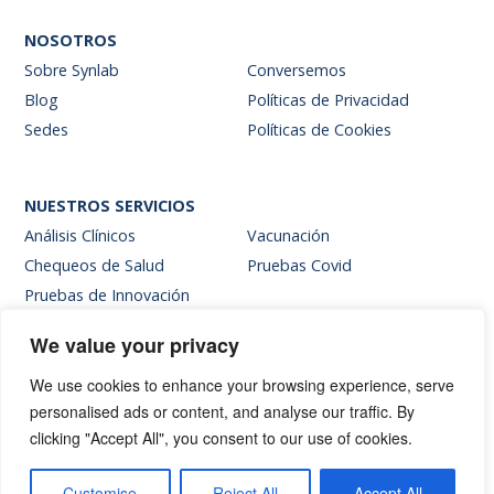
NOSOTROS
Sobre Synlab
Conversemos
Blog
Políticas de Privacidad
Sedes
Políticas de Cookies
NUESTROS SERVICIOS
Análisis Clínicos
Vacunación
Chequeos de Salud
Pruebas Covid
Pruebas de Innovación
We value your privacy
SITIOS INTERNOS
We use cookies to enhance your browsing experience, serve
Intranet
personalised ads or content, and analyse our traffic. By
Web de resultados
clicking "Accept All", you consent to our use of cookies.
Siglab Web
Hablemos
Customise
Reject All
Accept All