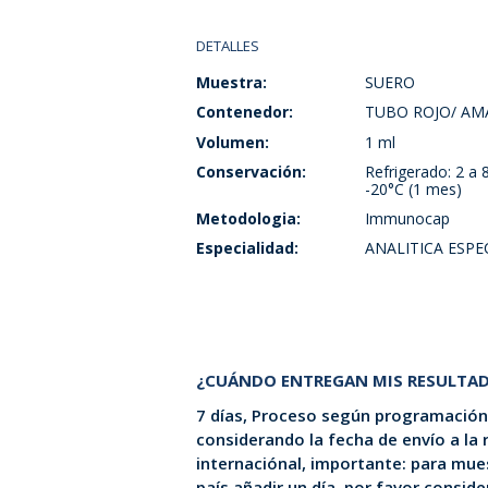
DETALLES
Muestra:
SUERO
Contenedor:
TUBO ROJO/ AMA
Volumen:
1 ml
Conservación:
Refrigerado: 2 a 8
-20°C (1 mes)
Metodologia:
Immunocap
Especialidad:
ANALITICA ESPE
¿CUÁNDO ENTREGAN MIS RESULTA
7 días, Proceso según programación 
considerando la fecha de envío a la
internaciónal, importante: para mues
país añadir un día. por favor consid