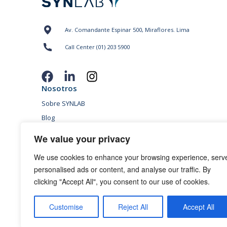
Av. Comandante Espinar 500, Miraflores. Lima
Call Center (01) 203 5900
Nosotros
Sobre SYNLAB
Blog
Sedes
We value your privacy
Conversemos
We use cookies to enhance your browsing experience, serv
Políticas “Pagos sin Intereses”
personalised ads or content, and analyse our traffic. By
Condiciones promoción para mayores de 65 años
clicking "Accept All", you consent to our use of cookies.
Términos y Condiciones de Campañas
Políticas de privacidad
Customise
Reject All
Accept All
Política de cookies