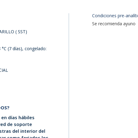
Condiciones pre-analíti
Se recomienda ayuno
RILLO ( SST)
 °C (7 días), congelado:
CIAL
DOS?
en días hábiles
 red de soporte
tras del interior del
erar como feriados los