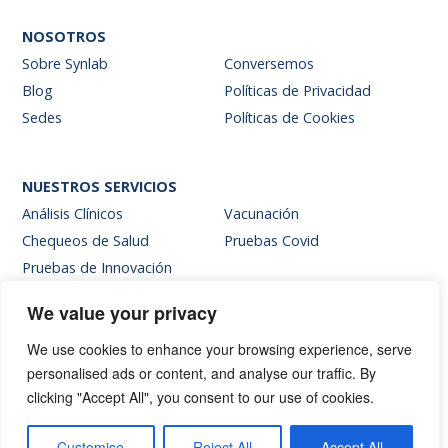
NOSOTROS
Sobre Synlab
Conversemos
Blog
Políticas de Privacidad
Sedes
Políticas de Cookies
NUESTROS SERVICIOS
Análisis Clínicos
Vacunación
Chequeos de Salud
Pruebas Covid
Pruebas de Innovación
We value your privacy
SITIOS INTERNOS
We use cookies to enhance your browsing experience, serve
Intranet
personalised ads or content, and analyse our traffic. By
Web de resultados
clicking "Accept All", you consent to our use of cookies.
Siglab Web
Hablemos
Customise
Reject All
Accept All