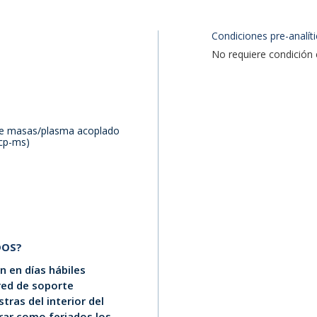
Condiciones pre-analíti
No requiere condición 
de masas/plasma acoplado
icp-ms)
DOS?
 en días hábiles
 red de soporte
tras del interior del
erar como feriados los