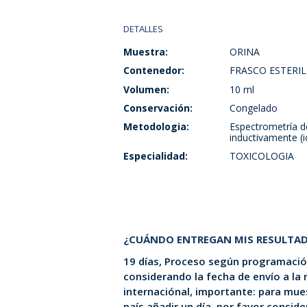
DETALLES
Muestra:
ORINA
Contenedor:
FRASCO ESTERIL
Volumen:
10 ml
Conservación:
Congelado
Metodologia:
Espectrometría 
inductivamente (
Especialidad:
TOXICOLOGIA
¿CUÁNDO ENTREGAN MIS RESULTA
19 días, Proceso según programación
considerando la fecha de envío a la
internaciónal, importante: para mues
país añadir un día. por favor consid