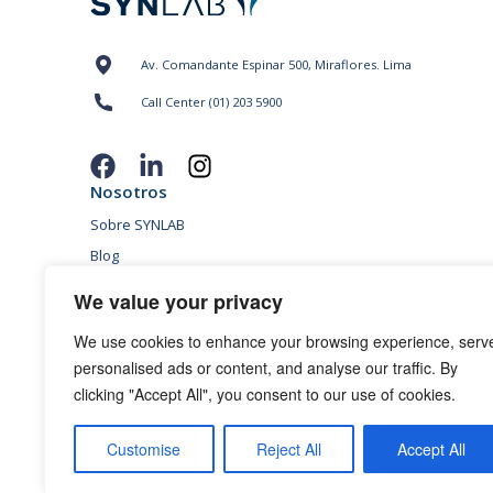
Av. Comandante Espinar 500, Miraflores. Lima
Call Center (01) 203 5900
Nosotros
Sobre SYNLAB
Blog
Sedes
We value your privacy
Conversemos
We use cookies to enhance your browsing experience, serv
Políticas “Pagos sin Intereses”
personalised ads or content, and analyse our traffic. By
Condiciones promoción para mayores de 65 años
clicking "Accept All", you consent to our use of cookies.
Términos y Condiciones de Campañas
Políticas de privacidad
Customise
Reject All
Accept All
Política de cookies