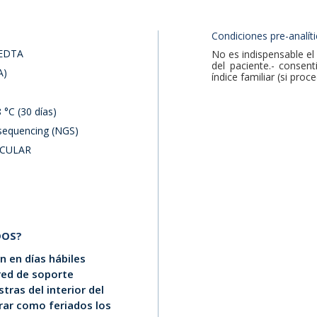
Condiciones pre-analíti
EDTA
No es indispensable el 
del paciente.- consen
A)
índice familiar (si proc
 °C (30 días)
sequencing (NGS)
CULAR
DOS?
 en días hábiles
 red de soporte
tras del interior del
erar como feriados los