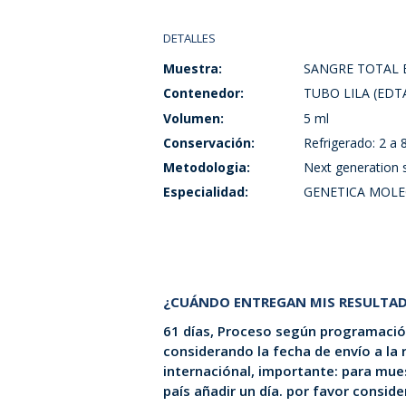
DETALLES
Muestra:
SANGRE TOTAL 
Contenedor:
TUBO LILA (EDT
Volumen:
5 ml
Conservación:
Refrigerado: 2 a 8
Metodologia:
Next generation 
Especialidad:
GENETICA MOLE
¿CUÁNDO ENTREGAN MIS RESULTA
61 días, Proceso según programación
considerando la fecha de envío a la
internaciónal, importante: para mues
país añadir un día. por favor consid