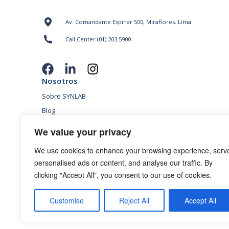
Av. Comandante Espinar 500, Miraflores. Lima
Call Center (01) 203 5900
Nosotros
Sobre SYNLAB
Blog
Sedes
We value your privacy
Conversemos
We use cookies to enhance your browsing experience, serv
Políticas “Pagos sin Intereses”
personalised ads or content, and analyse our traffic. By
Condiciones promoción para mayores de 65 años
clicking "Accept All", you consent to our use of cookies.
Términos y Condiciones de Campañas
Políticas de privacidad
Customise
Reject All
Accept All
Política de cookies