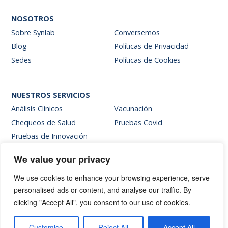
NOSOTROS
Sobre Synlab
Conversemos
Blog
Políticas de Privacidad
Sedes
Políticas de Cookies
NUESTROS SERVICIOS
Análisis Clínicos
Vacunación
Chequeos de Salud
Pruebas Covid
Pruebas de Innovación
We value your privacy
SITIOS INTERNOS
We use cookies to enhance your browsing experience, serve
Intranet
personalised ads or content, and analyse our traffic. By
Web de resultados
clicking "Accept All", you consent to our use of cookies.
Siglab Web
Hablemos
Customise
Reject All
Accept All