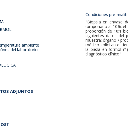
Condiciones pre-analíti
MA
"Biopsia en envase de
tamponado al 10%. el f
ORMOL
proporción de 10:1 bi
siguientes datos del 
muestra: órgano / proc
médico solicitante. ti
temperatura ambiente
la pieza en formol (*
iónes del laboratorio.
diagnóstico clínico"
OLOGICA
NTOS ADJUNTOS
DOS?