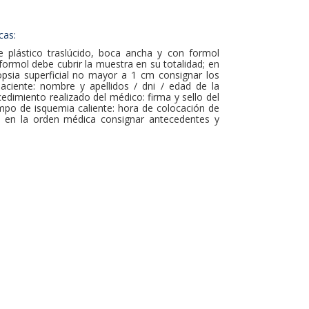
cas:
 plástico traslúcido, boca ancha y con formol
ormol debe cubrir la muestra en su totalidad; en
opsia superficial no mayor a 1 cm consignar los
paciente: nombre y apellidos / dni / edad de la
edimiento realizado del médico: firma y sello del
empo de isquemia caliente: hora de colocación de
) en la orden médica consignar antecedentes y