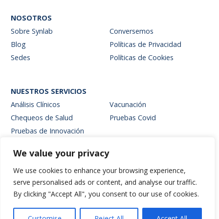
NOSOTROS
Sobre Synlab
Conversemos
Blog
Políticas de Privacidad
Sedes
Políticas de Cookies
NUESTROS SERVICIOS
Análisis Clínicos
Vacunación
Chequeos de Salud
Pruebas Covid
Pruebas de Innovación
We value your privacy
SITIOS INTERNOS
We use cookies to enhance your browsing experience,
Intranet
serve personalised ads or content, and analyse our traffic.
Web de resultados
By clicking "Accept All", you consent to our use of cookies.
Siglab Web
Hablemos
Customise
Reject All
Accept All