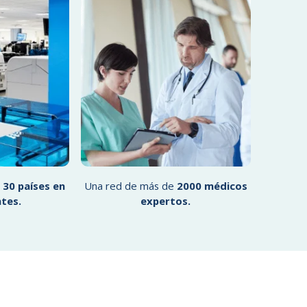
e
30 países en
Una red de más de
2000 médicos
ntes.
expertos.