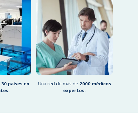
e
30 países en
Una red de más de
2000 médicos
ntes.
expertos.