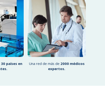
e
30 países en
Una red de más de
2000 médicos
ntes.
expertos.