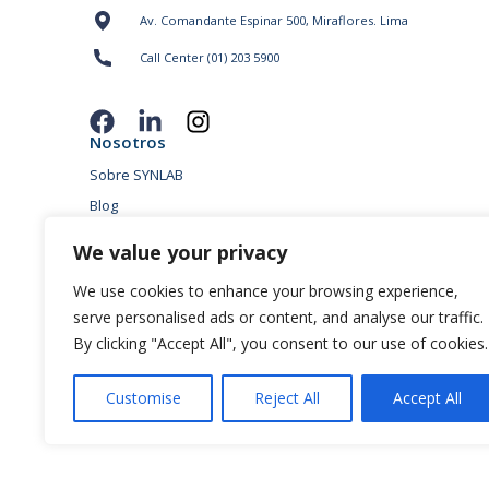
Av. Comandante Espinar 500, Miraflores. Lima
Call Center (01) 203 5900
Nosotros
Sobre SYNLAB
Blog
Sedes
We value your privacy
Conversemos
We use cookies to enhance your browsing experience,
Políticas “Pagos sin Intereses”
serve personalised ads or content, and analyse our traffic.
Condiciones promoción para mayores de 65 años
By clicking "Accept All", you consent to our use of cookies.
Términos y Condiciones de Campañas
Políticas de privacidad
Customise
Reject All
Accept All
Política de cookies