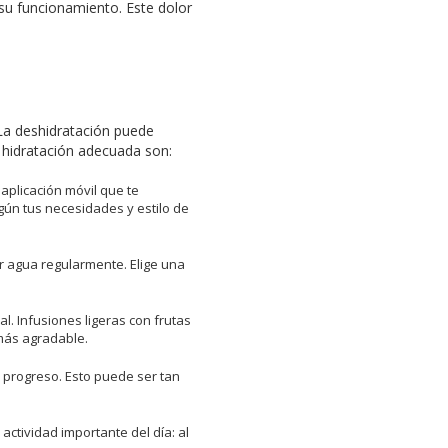
su funcionamiento. Este dolor
. La deshidratación puede
a hidratación adecuada son:
 aplicación móvil que te
gún tus necesidades y estilo de
r agua regularmente. Elige una
l. Infusiones ligeras con frutas
más agradable.
u progreso. Esto puede ser tan
tividad importante del día: al