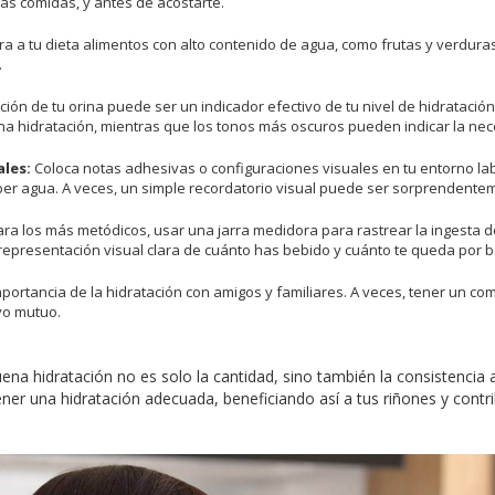
las comidas, y antes de acostarte.
a a tu dieta alimentos con alto contenido de agua, como frutas y verduras
.
ción de tu orina puede ser un indicador efectivo de tu nivel de hidratación
na hidratación, mientras que los tonos más oscuros pueden indicar la n
ales:
Coloca notas adhesivas o configuraciones visuales en tu entorno la
er agua. A veces, un simple recordatorio visual puede ser sorprendentem
ara los más metódicos, usar una jarra medidora para rastrear la ingesta
 representación visual clara de cuánto has bebido y cuánto te queda por b
portancia de la hidratación con amigos y familiares. A veces, tener un c
yo mutuo.
ena hidratación no es solo la cantidad, sino también la consistencia a 
er una hidratación adecuada, beneficiando así a tus riñones y contrib