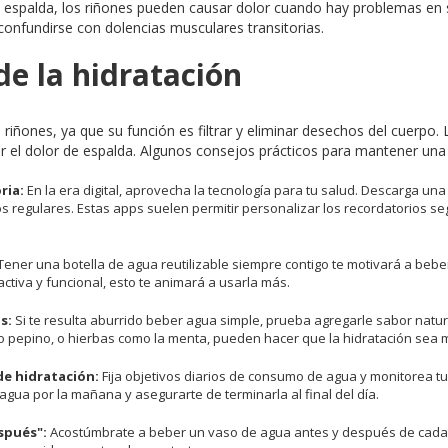
la espalda, los riñones pueden causar dolor cuando hay problemas en 
confundirse con dolencias musculares transitorias.
de la hidratación
os riñones, ya que su función es filtrar y eliminar desechos del cuerpo
r el dolor de espalda. Algunos consejos prácticos para mantener un
ria:
En la era digital, aprovecha la tecnología para tu salud. Descarga una
s regulares. Estas apps suelen permitir personalizar los recordatorios se
Tener una botella de agua reutilizable siempre contigo te motivará a bebe
ctiva y funcional, esto te animará a usarla más.
s:
Si te resulta aburrido beber agua simple, prueba agregarle sabor natura
o pepino, o hierbas como la menta, pueden hacer que la hidratación sea 
de hidratación:
Fija objetivos diarios de consumo de agua y monitorea t
agua por la mañana y asegurarte de terminarla al final del día.
espués":
Acostúmbrate a beber un vaso de agua antes y después de cada ac