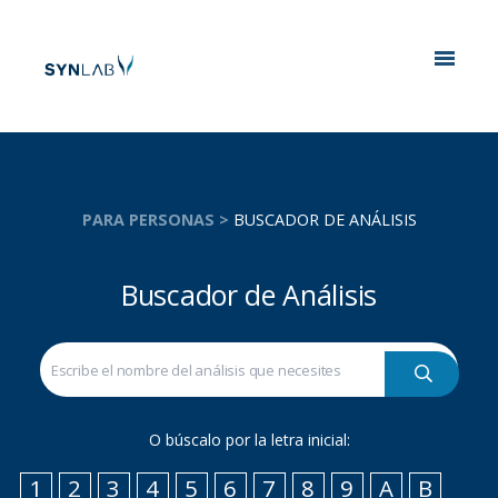
Analytics
PARA PERSONAS >
BUSCADOR DE ANÁLISIS
Buscador de Análisis
O búscalo por la letra inicial:
1
2
3
4
5
6
7
8
9
A
B