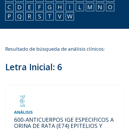
C
D
E
F
G
H
I
L
M
N
O
P
Q
R
S
T
V
W
Resultado de búsqueda de análisis clínicos:
Letra Inicial: 6
ANÁLISIS
600-ANTICUERPOS IGE ESPECIFICOS A
ORINA DE RATA (E74) EPITELIOS Y